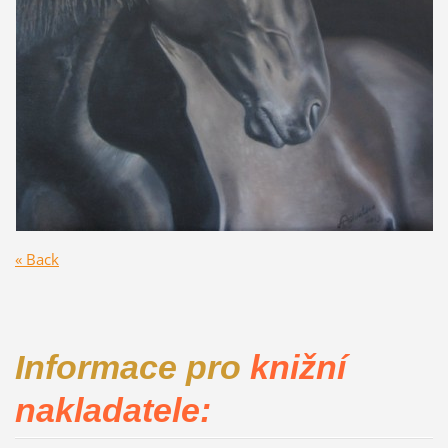
« Back
Informace pro
knižní
nakladatele: