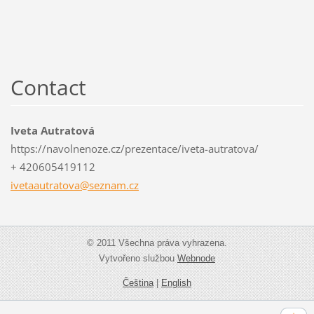
Contact
Iveta Autratová
https://navolnenoze.cz/prezentace/iveta-autratova/
+ 420605419112
ivetaaut
ratova@s
eznam.cz
© 2011 Všechna práva vyhrazena.
Vytvořeno službou
Webnode
Čeština
|
English