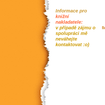
Informace pro
knižní
nakladatele:
v případě zájmu o
B
spolupráci mě
neváhejte
kontaktovat :o)