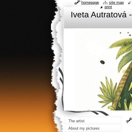
homepage
site map
print
Iveta Autratová -
The artist
About my pictures