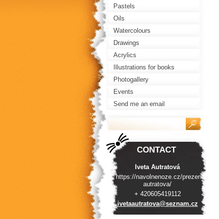
Pastels
Oils
Watercolours
Drawings
Acrylics
Illustrations for books
Photogallery
Events
Send me an email
CONTACT
Iveta Autratová
https://navolnenoze.cz/prezentace/i
autratova/
+ 420605419112
ivetaaut
ratova@s
eznam.cz