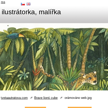
rss
 ilustrátorka, malířka
ivetaautratova.com
Brave lionś cube
orámováno web.jpg