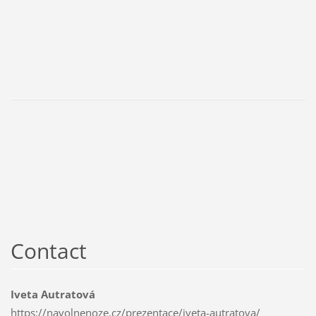
Contact
Iveta Autratová
https://navolnenoze.cz/prezentace/iveta-autratova/