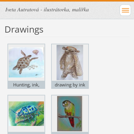
Iveta Autratová - ilustrátorka, malířka
Drawings
Hunting, ink,
drawing by ink
watercolor
and colored
pencils, armadillo