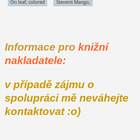
On leaf, colored
Stevenś Mango,
pencils with ink,
colored pencils
16,5 x 23,5 cm
on Canson paper,
8 x 10,4"
Informace pro
knižní
nakladatele:
v případě zájmu o
spolupráci mě neváhejte
kontaktovat :o)