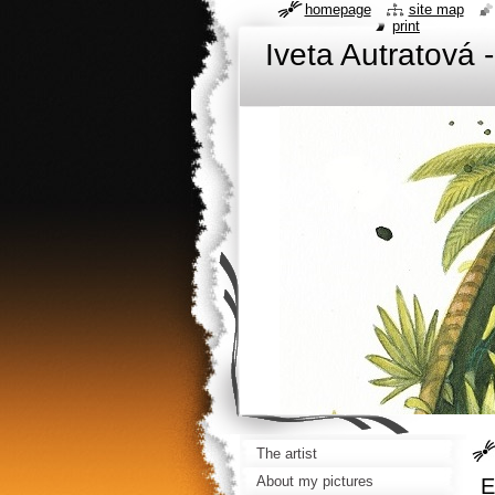
homepage
site map
print
Iveta Autratová -
The artist
About my pictures
E