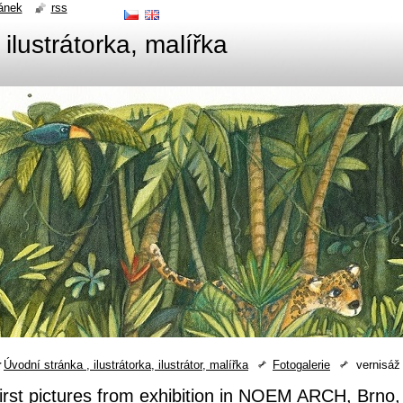
ánek
rss
 ilustrátorka, malířka
Úvodní stránka , ilustrátorka, ilustrátor, malířka
Fotogalerie
vernisáž
irst pictures from exhibition in NOEM ARCH, Brno