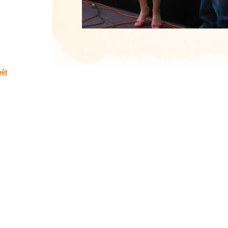
veta-
pět