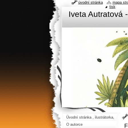
úvodní stránka
mapa str
tisk
Iveta Autratová -
Úvodní stránka , ilustrátorka,
ilustrátor, malířka
O autorce
F