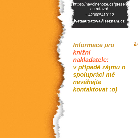
https://navolnenoze.cz/prezentace/i
autratova/
+ 420605419112
ivetaaut
ratova@s
eznam.cz
Informace pro
Z
knižní
nakladatele:
v případě zájmu o
spolupráci mě
neváhejte
kontaktovat :o)