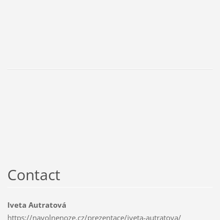
Contact
Iveta Autratová
https://navolnenoze.cz/prezentace/iveta-autratova/