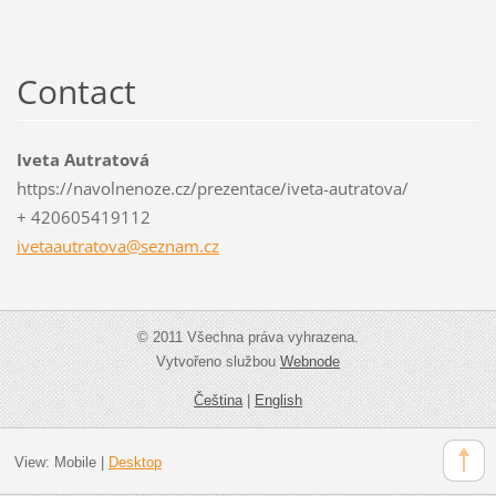
Contact
Iveta Autratová
https://navolnenoze.cz/prezentace/iveta-autratova/
+ 420605419112
ivetaaut
ratova@s
eznam.cz
© 2011 Všechna práva vyhrazena.
Vytvořeno službou
Webnode
Čeština
|
English
View:
Mobile
|
Desktop