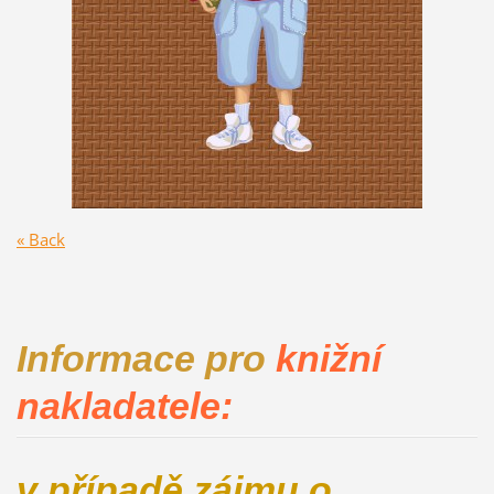
« Back
Informace pro
knižní
nakladatele:
v případě zájmu o