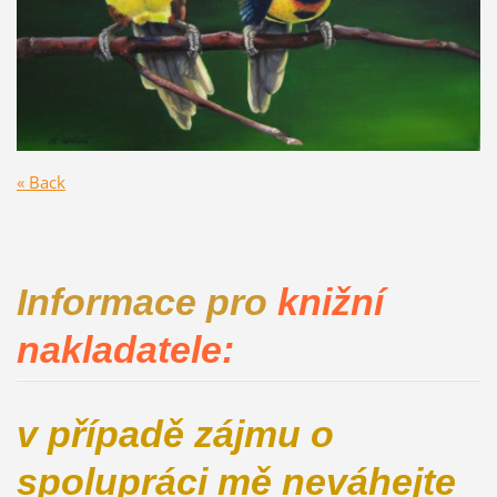
« Back
Informace pro
knižní
nakladatele:
v případě zájmu o
spolupráci mě neváhejte