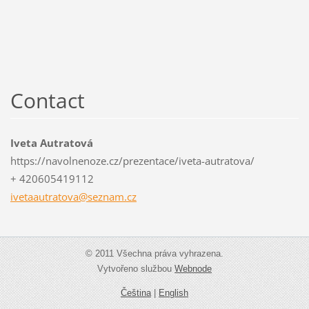
Contact
Iveta Autratová
https://navolnenoze.cz/prezentace/iveta-autratova/
+ 420605419112
ivetaaut
ratova@s
eznam.cz
© 2011 Všechna práva vyhrazena.
Vytvořeno službou
Webnode
Čeština
|
English