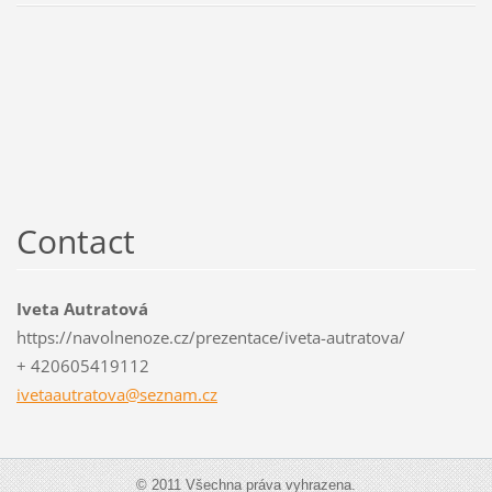
Contact
Iveta Autratová
https://navolnenoze.cz/prezentace/iveta-autratova/
+ 420605419112
ivetaaut
ratova@s
eznam.cz
© 2011 Všechna práva vyhrazena.