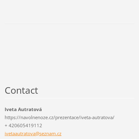
Contact
Iveta Autratová
https://navolnenoze.cz/prezentace/iveta-autratova/
+ 420605419112
ivetaaut
ratova@s
eznam.cz