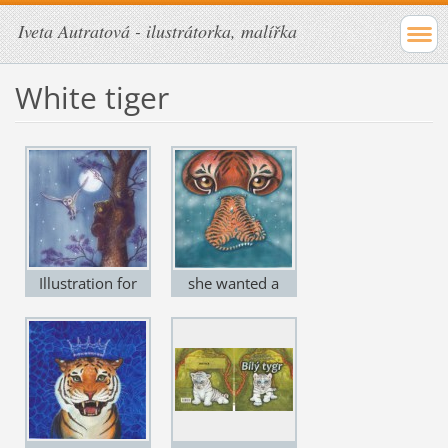
Iveta Autratová - ilustrátorka, malířka
White tiger
Illustration for
she wanted a
book White tiger
male