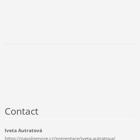
Contact
Iveta Autratová
https://navolnenoze.cz/prezentace/iveta-autratova/