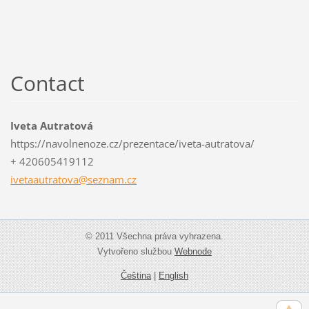
Contact
Iveta Autratová
https://navolnenoze.cz/prezentace/iveta-autratova/
+ 420605419112
ivetaaut
ratova@s
eznam.cz
© 2011 Všechna práva vyhrazena.
Vytvořeno službou
Webnode
Čeština
|
English