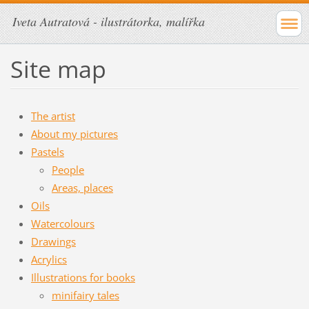
Iveta Autratová - ilustrátorka, malířka
Site map
The artist
About my pictures
Pastels
People
Areas, places
Oils
Watercolours
Drawings
Acrylics
Illustrations for books
minifairy tales